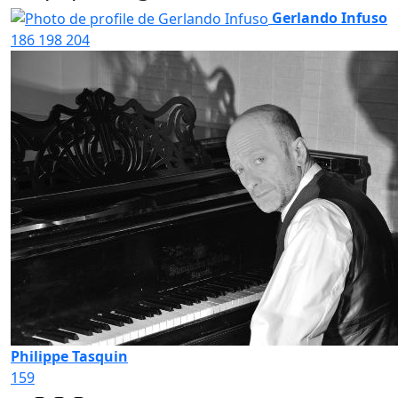
Gerlando Infuso
186
198
204
Philippe Tasquin
159