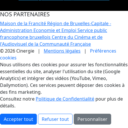
NOS PARTENAIRES
Maison de la Francité
Région de Bruxelles-Capitale -
Administration Economie et Emploi
Service public
francophone bruxellois
Centre du Cinéma et de
l'Audiovisuel de la Communauté Française
© 2026 Cinergie |
Mentions légales
|
Préférences
cookies
Gestion des Cookies
Nous utilisons des cookies pour assurer les fonctionnalités
essentielles du site, analyser l'utilisation du site (Google
Analytics) et intégrer des vidéos (YouTube, Vimeo,
Dailymotion). Ces services peuvent déposer des cookies à
des fins marketing.
Consultez notre
Politique de Confidentialité
pour plus de
détails.
Accepter tout
Refuser tout
Personnaliser