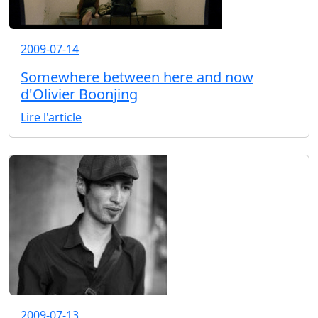
2009-07-14
Somewhere between here and now
d'Olivier Boonjing
Lire l'article
2009-07-13