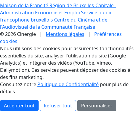
Maison de la Francité
Région de Bruxelles-Capitale -
Administration Economie et Emploi
Service public
francophone bruxellois
Centre du Cinéma et de
l'Audiovisuel de la Communauté Française
© 2026 Cinergie |
Mentions légales
|
Préférences
cookies
Gestion des Cookies
Nous utilisons des cookies pour assurer les fonctionnalités
essentielles du site, analyser l'utilisation du site (Google
Analytics) et intégrer des vidéos (YouTube, Vimeo,
Dailymotion). Ces services peuvent déposer des cookies à
des fins marketing.
Consultez notre
Politique de Confidentialité
pour plus de
détails.
Accepter tout
Refuser tout
Personnaliser