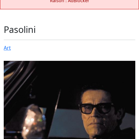
Raison : AdBlocker
Pasolini
Art