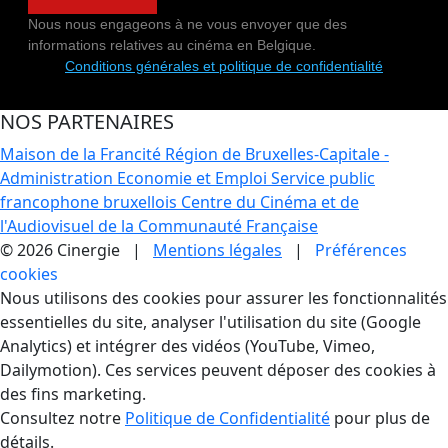
Nous nous engageons à ne vous envoyer que des
informations relatives au cinéma en Belgique.
Conditions générales et politique de confidentialité
NOS PARTENAIRES
Maison de la Francité
Région de Bruxelles-Capitale -
Administration Economie et Emploi
Service public
francophone bruxellois
Centre du Cinéma et de
l'Audiovisuel de la Communauté Française
© 2026 Cinergie |
Mentions légales
|
Préférences
cookies
Gestion des Cookies
Nous utilisons des cookies pour assurer les fonctionnalités
essentielles du site, analyser l'utilisation du site (Google
Analytics) et intégrer des vidéos (YouTube, Vimeo,
Dailymotion). Ces services peuvent déposer des cookies à
des fins marketing.
Consultez notre
Politique de Confidentialité
pour plus de
détails.