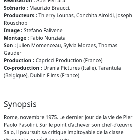
Réalisation :
Abel Ferrara
Scénario :
Maurizio Braucci,
Producteurs :
Thierry Lounas, Conchita Airoldi, Joseph
Rouschop
Image :
Stefano Falivene
Montage :
Fabio Nunziata
Son :
Julien Momenceau, Sylvia Moraes, Thomas
Gauder
Production :
Capricci Production (France)
Co-production :
Urania Pictures (Italie), Tarantula
(Belgique), Dublin Films (France)
Synopsis
Rome, novembre 1975. Le dernier jour de la vie de Pier
Paolo Pasolini. Sur le point d’achever son chef-d’œuvre
Salo, il poursuit sa critique impitoyable de la classe
dirigeante au péril de sa vie.