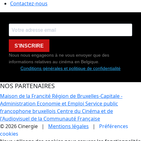
Contactez-nous
S'INSCRIRE
Nous nous engageons à ne vous envoyer que des
informations relatives au cinéma en Belgique.
Conditions générales et politique de confidentialité
NOS PARTENAIRES
Maison de la Francité
Région de Bruxelles-Capitale -
Administration Economie et Emploi
Service public
francophone bruxellois
Centre du Cinéma et de
l'Audiovisuel de la Communauté Française
© 2026 Cinergie |
Mentions légales
|
Préférences
cookies