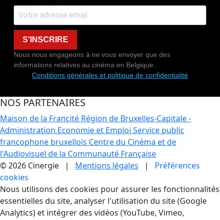
S'INSCRIRE
Nous nous engageons à ne vous envoyer que des
informations relatives au cinéma en Belgique.
Conditions générales et politique de confidentialité
NOS PARTENAIRES
Maison de la Francité
Région de Bruxelles-Capitale -
Administration Economie et Emploi
Service public
francophone bruxellois
Centre du Cinéma et de
l'Audiovisuel de la Communauté Française
© 2026 Cinergie |
Mentions légales
|
Préférences
cookies
Gestion des Cookies
Nous utilisons des cookies pour assurer les fonctionnalités
essentielles du site, analyser l'utilisation du site (Google
Analytics) et intégrer des vidéos (YouTube, Vimeo,