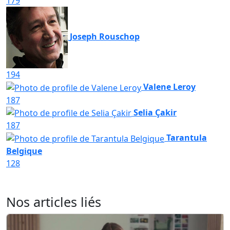
179
Joseph Rouschop
194
Valene Leroy
187
Selia Çakir
187
Tarantula
Belgique
128
Nos articles liés