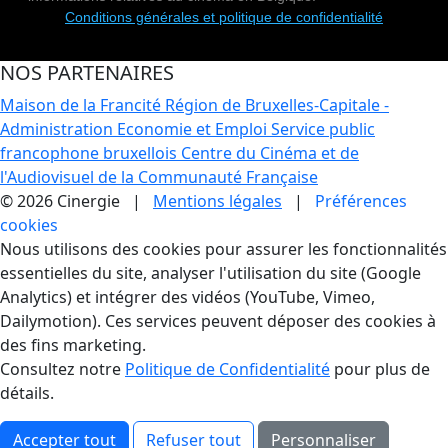
Conditions générales et politique de confidentialité
NOS PARTENAIRES
Maison de la Francité
Région de Bruxelles-Capitale -
Administration Economie et Emploi
Service public
francophone bruxellois
Centre du Cinéma et de
l'Audiovisuel de la Communauté Française
© 2026 Cinergie |
Mentions légales
|
Préférences
cookies
Gestion des Cookies
Nous utilisons des cookies pour assurer les fonctionnalités
essentielles du site, analyser l'utilisation du site (Google
Analytics) et intégrer des vidéos (YouTube, Vimeo,
Dailymotion). Ces services peuvent déposer des cookies à
des fins marketing.
Consultez notre
Politique de Confidentialité
pour plus de
détails.
Accepter tout
Refuser tout
Personnaliser