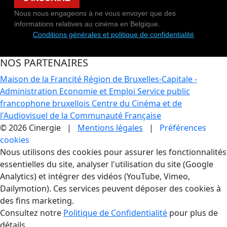
Nous nous engageons à ne vous envoyer que des
informations relatives au cinéma en Belgique.
Conditions générales et politique de confidentialité
NOS PARTENAIRES
Maison de la Francité
Région de Bruxelles-Capitale -
Administration Economie et Emploi
Service public
francophone bruxellois
Centre du Cinéma et de
l'Audiovisuel de la Communauté Française
© 2026 Cinergie |
Mentions légales
|
Préférences
cookies
Gestion des Cookies
Nous utilisons des cookies pour assurer les fonctionnalités
essentielles du site, analyser l'utilisation du site (Google
Analytics) et intégrer des vidéos (YouTube, Vimeo,
Dailymotion). Ces services peuvent déposer des cookies à
des fins marketing.
Consultez notre
Politique de Confidentialité
pour plus de
détails.