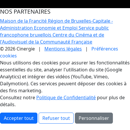
NOS PARTENAIRES
Maison de la Francité
Région de Bruxelles-Capitale -
Administration Economie et Emploi
Service public
francophone bruxellois
Centre du Cinéma et de
l'Audiovisuel de la Communauté Française
© 2026 Cinergie |
Mentions légales
|
Préférences
cookies
Gestion des Cookies
Nous utilisons des cookies pour assurer les fonctionnalités
essentielles du site, analyser l'utilisation du site (Google
Analytics) et intégrer des vidéos (YouTube, Vimeo,
Dailymotion). Ces services peuvent déposer des cookies à
des fins marketing.
Consultez notre
Politique de Confidentialité
pour plus de
détails.
Accepter tout
Refuser tout
Personnaliser