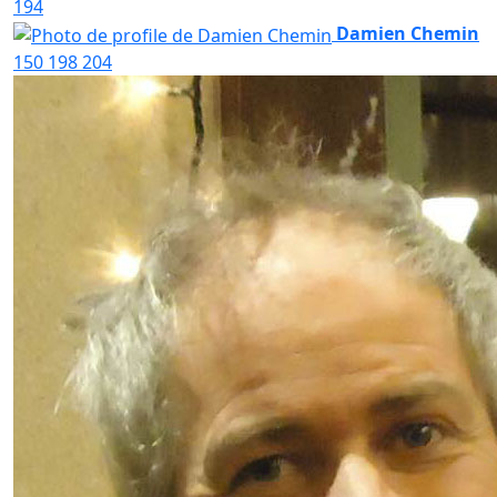
194
Damien Chemin
150
198
204