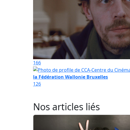
166
la Fédération Wallonie Bruxelles
126
Nos articles liés