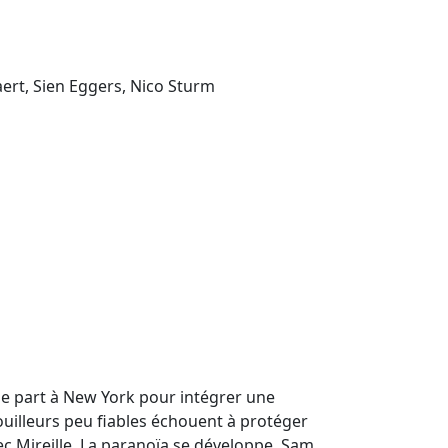
ert, Sien Eggers, Nico Sturm
le part à New York pour intégrer une
ouilleurs peu fiables échouent à protéger
ec Mireille. La paranoïa se développe. Sam