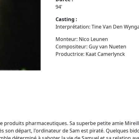
94'
Casting :
Interprétation: Tine Van Den Wynga
Monteur: Nico Leunen
Compositeur: Guy van Nueten
Productrice: Kaat Camerlynck
de produits pharmaceutiques. Sa superbe petite amie Mireil
ès son départ, l'ordinateur de Sam est piraté. Quelques bid
mble déterminé à saboter la vie de Samuel et sa relation av