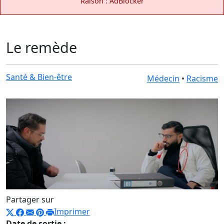
Raison : AdBlocker
Le remède
Santé & Bien-être
Médecin
•
Racisme
Partager sur
Imprimer
Date de sortie :