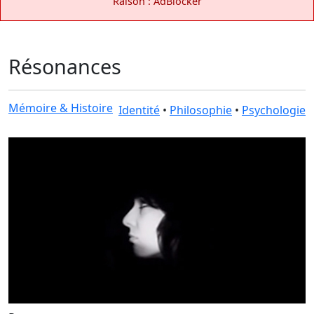
Raison : AdBlocker
Résonances
Mémoire & Histoire
Identité
•
Philosophie
•
Psychologie