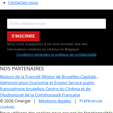
Contactez-nous
S'INSCRIRE
Nous nous engageons à ne vous envoyer que des
informations relatives au cinéma en Belgique.
Conditions générales et politique de confidentialité
NOS PARTENAIRES
Maison de la Francité
Région de Bruxelles-Capitale -
Administration Economie et Emploi
Service public
francophone bruxellois
Centre du Cinéma et de
l'Audiovisuel de la Communauté Française
© 2026 Cinergie |
Mentions légales
|
Préférences
cookies
Nous utilisons des cookies pour assurer les fonctionnalités