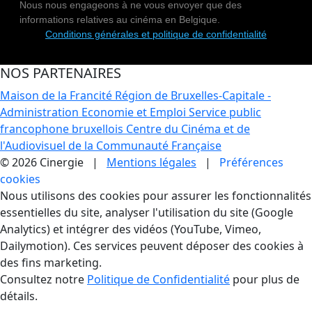
Nous nous engageons à ne vous envoyer que des
informations relatives au cinéma en Belgique.
Conditions générales et politique de confidentialité
NOS PARTENAIRES
Maison de la Francité
Région de Bruxelles-Capitale -
Administration Economie et Emploi
Service public
francophone bruxellois
Centre du Cinéma et de
l'Audiovisuel de la Communauté Française
© 2026 Cinergie |
Mentions légales
|
Préférences
cookies
Gestion des Cookies
Nous utilisons des cookies pour assurer les fonctionnalités
essentielles du site, analyser l'utilisation du site (Google
Analytics) et intégrer des vidéos (YouTube, Vimeo,
Dailymotion). Ces services peuvent déposer des cookies à
des fins marketing.
Consultez notre
Politique de Confidentialité
pour plus de
détails.