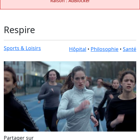
Raison : AdBlocker
Respire
Sports & Loisirs
Hôpital
•
Philosophie
•
Santé
Partager sur