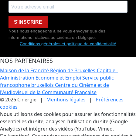
S'INSCRIRE
Nous nous engageons à ne vous envoyer que des
informations relatives au cinéma en Belgique.
Conditions générales et politique de confidentialité
NOS PARTENAIRES
Maison de la Francité
Région de Bruxelles-Capitale -
Administration Economie et Emploi
Service public
francophone bruxellois
Centre du Cinéma et de
l'Audiovisuel de la Communauté Française
© 2026 Cinergie |
Mentions légales
|
Préférences
cookies
Gestion des Cookies
Nous utilisons des cookies pour assurer les fonctionnalités
essentielles du site, analyser l'utilisation du site (Google
Analytics) et intégrer des vidéos (YouTube, Vimeo,