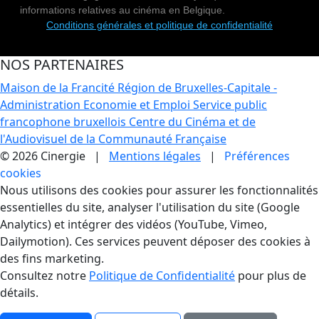
informations relatives au cinéma en Belgique.
Conditions générales et politique de confidentialité
NOS PARTENAIRES
Maison de la Francité
Région de Bruxelles-Capitale -
Administration Economie et Emploi
Service public
francophone bruxellois
Centre du Cinéma et de
l'Audiovisuel de la Communauté Française
© 2026 Cinergie |
Mentions légales
|
Préférences
cookies
Gestion des Cookies
Nous utilisons des cookies pour assurer les fonctionnalités
essentielles du site, analyser l'utilisation du site (Google
Analytics) et intégrer des vidéos (YouTube, Vimeo,
Dailymotion). Ces services peuvent déposer des cookies à
des fins marketing.
Consultez notre
Politique de Confidentialité
pour plus de
détails.