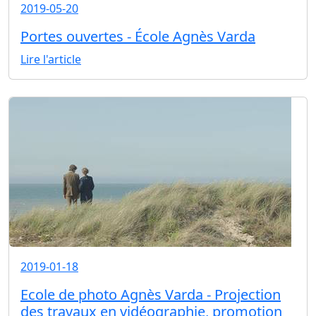
2019-05-20
Portes ouvertes - École Agnès Varda
Lire l'article
2019-01-18
Ecole de photo Agnès Varda - Projection
des travaux en vidéographie, promotion