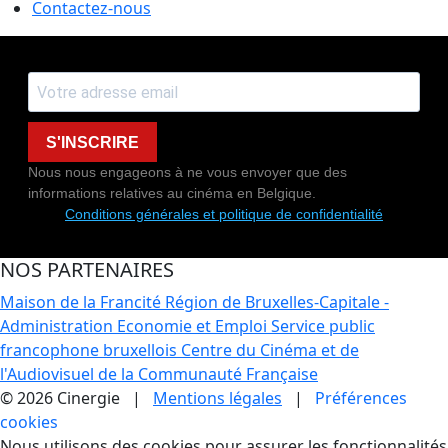
Contactez-nous
S'INSCRIRE
Nous nous engageons à ne vous envoyer que des
informations relatives au cinéma en Belgique.
Conditions générales et politique de confidentialité
NOS PARTENAIRES
Maison de la Francité
Région de Bruxelles-Capitale -
Administration Economie et Emploi
Service public
francophone bruxellois
Centre du Cinéma et de
l'Audiovisuel de la Communauté Française
© 2026 Cinergie |
Mentions légales
|
Préférences
cookies
Nous utilisons des cookies pour assurer les fonctionnalités