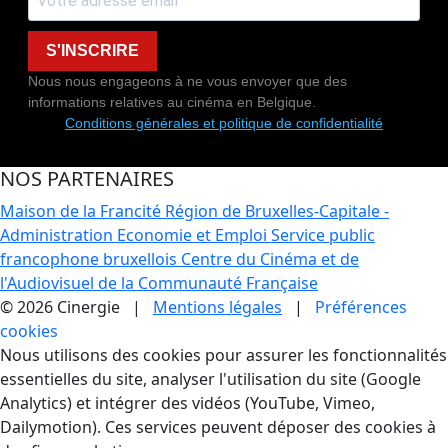
S'INSCRIRE
Nous nous engageons à ne vous envoyer que des
informations relatives au cinéma en Belgique.
Conditions générales et politique de confidentialité
NOS PARTENAIRES
Maison de la Francité
Région de Bruxelles-Capitale -
Administration Economie et Emploi
Service public
francophone bruxellois
Centre du Cinéma et de
l'Audiovisuel de la Communauté Française
© 2026 Cinergie |
Mentions légales
|
Préférences
cookies
Gestion des Cookies
Nous utilisons des cookies pour assurer les fonctionnalités
essentielles du site, analyser l'utilisation du site (Google
Analytics) et intégrer des vidéos (YouTube, Vimeo,
Dailymotion). Ces services peuvent déposer des cookies à