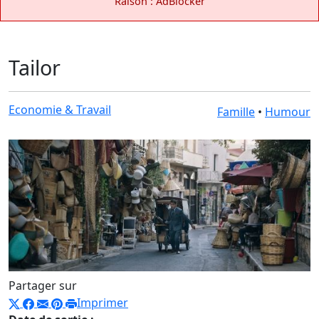
Raison : AdBlocker
Tailor
Economie & Travail
Famille
•
Humour
Partager sur
Imprimer