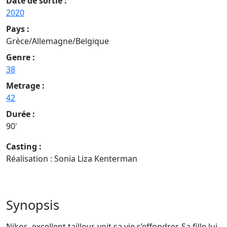
Date de sortie :
2020
Pays :
Grèce/Allemagne/Belgique
Genre :
38
Metrage :
42
Durée :
90'
Casting :
Réalisation : Sonia Liza Kenterman
Synopsis
Nikos, excellent tailleur, voit sa vie s’effondrer. Sa fille lui