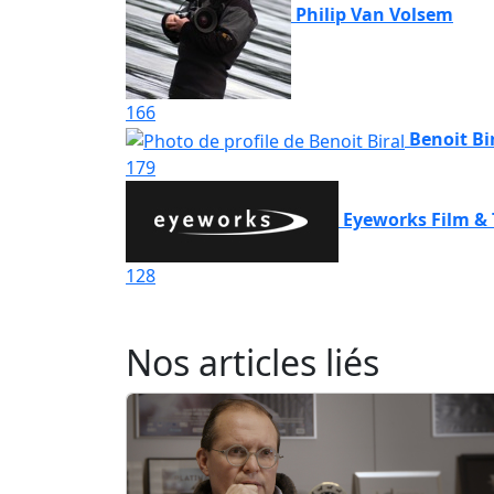
Philip Van Volsem
166
Benoit Bi
179
Eyeworks Film &
128
Nos articles liés