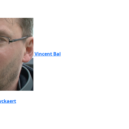
Vincent Bal
yckaert