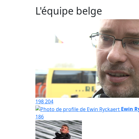
L'équipe belge
198
204
Ewin R
186