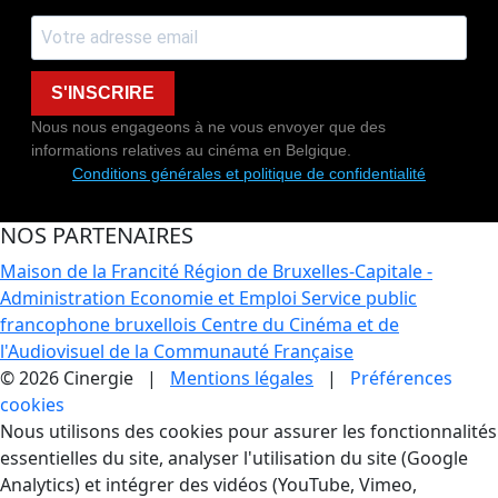
S'INSCRIRE
Nous nous engageons à ne vous envoyer que des
informations relatives au cinéma en Belgique.
Conditions générales et politique de confidentialité
NOS PARTENAIRES
Maison de la Francité
Région de Bruxelles-Capitale -
Administration Economie et Emploi
Service public
francophone bruxellois
Centre du Cinéma et de
l'Audiovisuel de la Communauté Française
© 2026 Cinergie |
Mentions légales
|
Préférences
cookies
Gestion des Cookies
Nous utilisons des cookies pour assurer les fonctionnalités
essentielles du site, analyser l'utilisation du site (Google
Analytics) et intégrer des vidéos (YouTube, Vimeo,