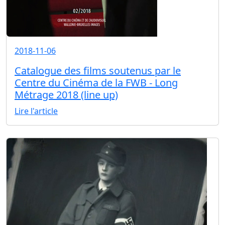
2018-11-06
Catalogue des films soutenus par le
Centre du Cinéma de la FWB - Long
Métrage 2018 (line up)
Lire l'article