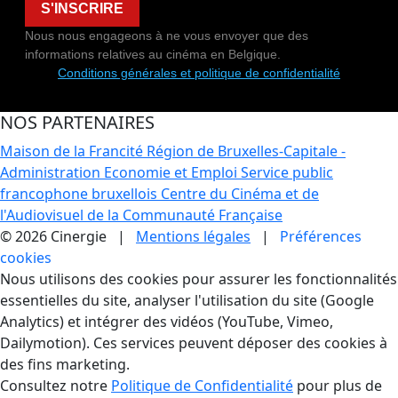
S'INSCRIRE
Nous nous engageons à ne vous envoyer que des
informations relatives au cinéma en Belgique.
Conditions générales et politique de confidentialité
NOS PARTENAIRES
Maison de la Francité
Région de Bruxelles-Capitale -
Administration Economie et Emploi
Service public
francophone bruxellois
Centre du Cinéma et de
l'Audiovisuel de la Communauté Française
© 2026 Cinergie |
Mentions légales
|
Préférences
cookies
Gestion des Cookies
Nous utilisons des cookies pour assurer les fonctionnalités
essentielles du site, analyser l'utilisation du site (Google
Analytics) et intégrer des vidéos (YouTube, Vimeo,
Dailymotion). Ces services peuvent déposer des cookies à
des fins marketing.
Consultez notre
Politique de Confidentialité
pour plus de