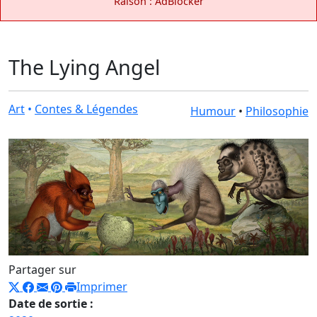
Raison : AdBlocker
The Lying Angel
Art
•
Contes & Légendes
Humour
•
Philosophie
Partager sur
Imprimer
Date de sortie :