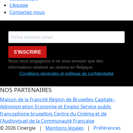
L'équipe
Contactez-nous
S'INSCRIRE
Nous nous engageons à ne vous envoyer que des
informations relatives au cinéma en Belgique.
Conditions générales et politique de confidentialité
NOS PARTENAIRES
Maison de la Francité
Région de Bruxelles-Capitale -
Administration Economie et Emploi
Service public
francophone bruxellois
Centre du Cinéma et de
l'Audiovisuel de la Communauté Française
© 2026 Cinergie |
Mentions légales
|
Préférences