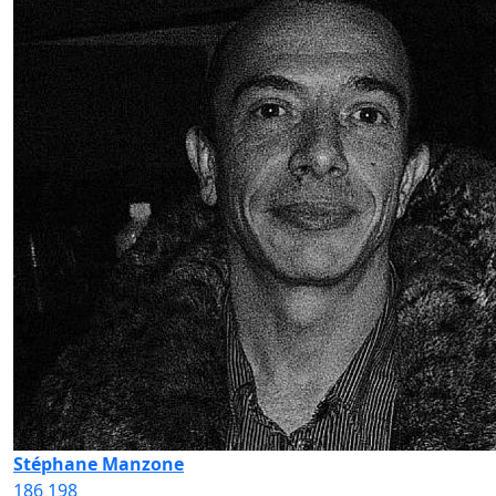
Stéphane Manzone
186
198