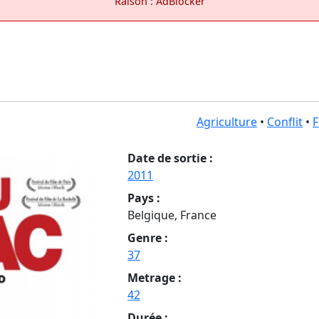
Raison : AdBlocker
Agriculture
•
Conflit
•
F
Date de sortie :
2011
Pays :
Belgique, France
Genre :
37
Metrage :
42
Durée :