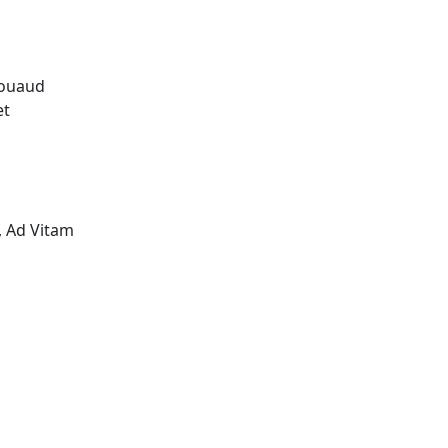
Rouaud
et
, Ad Vitam