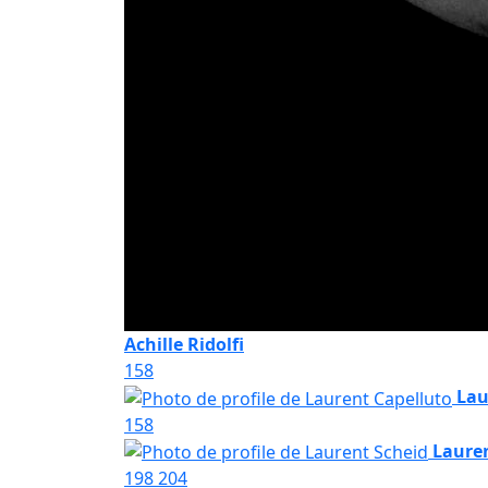
Achille Ridolfi
158
Lau
158
Laure
198
204