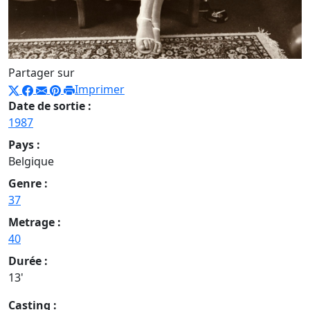
Partager sur
Imprimer
Date de sortie :
1987
Pays :
Belgique
Genre :
37
Metrage :
40
Durée :
13'
Casting :