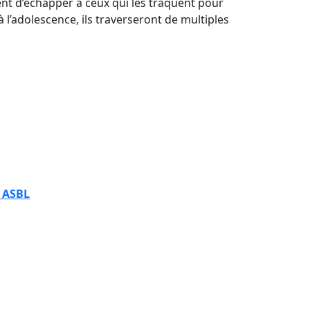
ntent d’échapper à ceux qui les traquent pour
 l’adolescence, ils traverseront de multiples
x ASBL