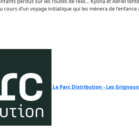
x enfants perdus sur les routes de l’exil… Kyona et Adriel te
 cours d’un voyage initiatique qui les mènera de l’enfance à
Le Parc Distribution - Les Grignou