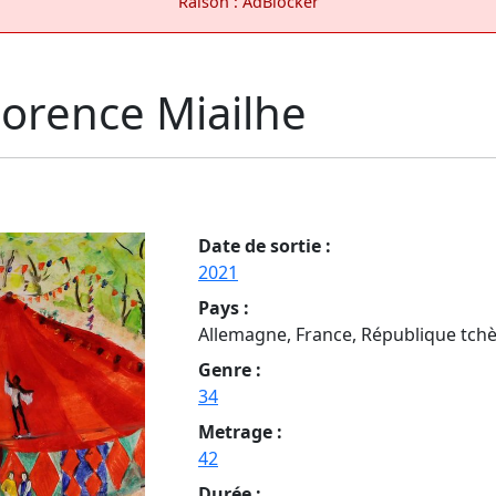
Raison : AdBlocker
lorence Miailhe
Date de sortie :
2021
Pays :
Allemagne, France, République tch
Genre :
34
Metrage :
42
Durée :