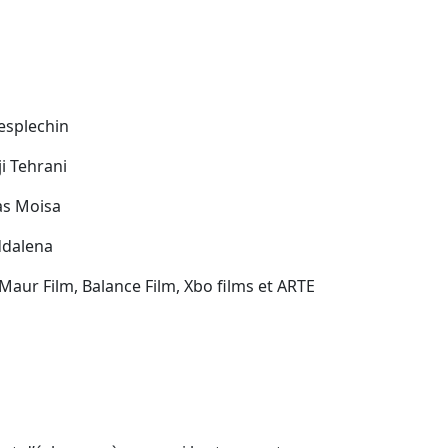
esplechin
i Tehrani
as Moisa
ddalena
 Maur Film, Balance Film, Xbo films et ARTE