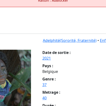
Raison : AdBlocker
Adelphité(Sororité, Fraternité)
•
En
Date de sortie :
2021
Pays :
Belgique
Genre :
37
Metrage :
40
Durée :