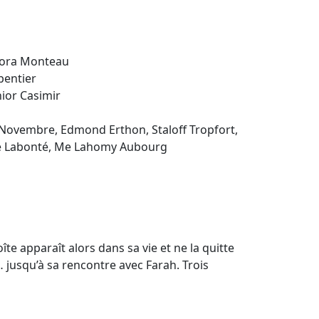
phora Monteau
pentier
nior Casimir
 Novembre, Edmond Erthon, Staloff Tropfort,
lie Labonté, Me Lahomy Aubourg
oîte apparaît alors dans sa vie et ne la quitte
s… jusqu’à sa rencontre avec Farah. Trois