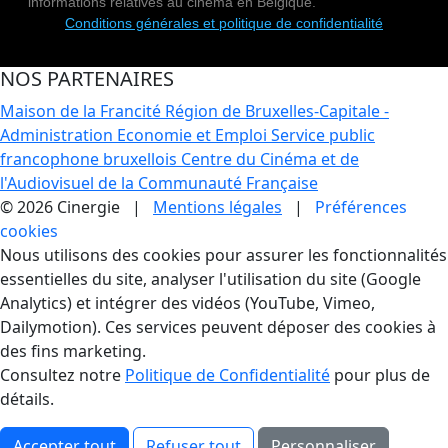
informations relatives au cinéma en Belgique.
Conditions générales et politique de confidentialité
NOS PARTENAIRES
Maison de la Francité
Région de Bruxelles-Capitale -
Administration Economie et Emploi
Service public
francophone bruxellois
Centre du Cinéma et de
l'Audiovisuel de la Communauté Française
© 2026 Cinergie |
Mentions légales
|
Préférences
cookies
Gestion des Cookies
Nous utilisons des cookies pour assurer les fonctionnalités
essentielles du site, analyser l'utilisation du site (Google
Analytics) et intégrer des vidéos (YouTube, Vimeo,
Dailymotion). Ces services peuvent déposer des cookies à
des fins marketing.
Consultez notre
Politique de Confidentialité
pour plus de
détails.
Accepter tout
Refuser tout
Personnaliser