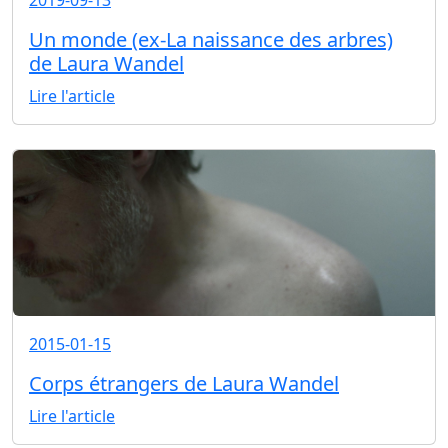
2019-09-13
Un monde (ex-La naissance des arbres)
de Laura Wandel
Lire l'article
2015-01-15
Corps étrangers de Laura Wandel
Lire l'article