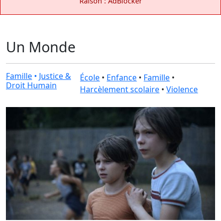
Raison : AdBlocker
Un Monde
Famille
•
Justice &
École
•
Enfance
•
Famille
•
Droit Humain
Harcèlement scolaire
•
Violence