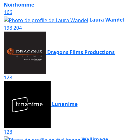
Noirhomme
166
Laura Wandel
198
204
Dragons Films Productions
128
Lunanime
128
Wallimage