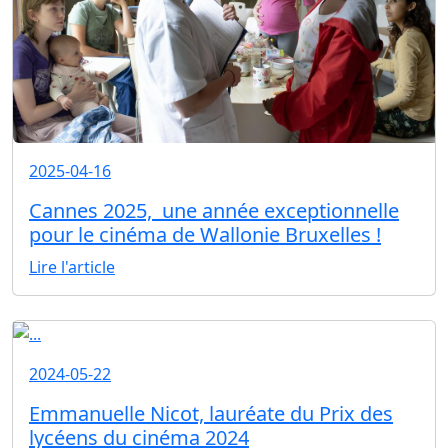
2025-04-16
Cannes 2025, une année exceptionnelle
pour le cinéma de Wallonie Bruxelles !
Lire l'article
2024-05-22
Emmanuelle Nicot, lauréate du Prix des
lycéens du cinéma 2024