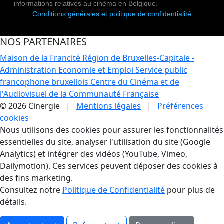
informations relatives au cinéma en Belgique.
Conditions générales et politique de confidentialité
NOS PARTENAIRES
Maison de la Francité
Région de Bruxelles-Capitale -
Administration Economie et Emploi
Service public
francophone bruxellois
Centre du Cinéma et de
l'Audiovisuel de la Communauté Française
© 2026 Cinergie |
Mentions légales
|
Préférences
cookies
Gestion des Cookies
Nous utilisons des cookies pour assurer les fonctionnalités
essentielles du site, analyser l'utilisation du site (Google
Analytics) et intégrer des vidéos (YouTube, Vimeo,
Dailymotion). Ces services peuvent déposer des cookies à
des fins marketing.
Consultez notre
Politique de Confidentialité
pour plus de
détails.