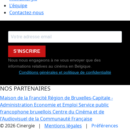
L'équipe
Contactez-nous
S'INSCRIRE
Nous nous engageons à ne vous envoyer que des
informations relatives au cinéma en Belgique.
Conditions générales et politique de confidentialité
NOS PARTENAIRES
Maison de la Francité
Région de Bruxelles-Capitale -
Administration Economie et Emploi
Service public
francophone bruxellois
Centre du Cinéma et de
l'Audiovisuel de la Communauté Française
© 2026 Cinergie |
Mentions légales
|
Préférences