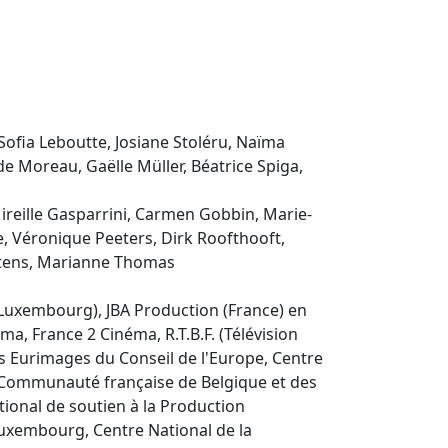
Sofia Leboutte, Josiane Stoléru, Naïma
e Moreau, Gaëlle Müller, Béatrice Spiga,
Mireille Gasparrini, Carmen Gobbin, Marie-
e, Véronique Peeters, Dirk Roofthooft,
ttens, Marianne Thomas
 Luxembourg), JBA Production (France) en
a, France 2 Cinéma, R.T.B.F. (Télévision
ds Eurimages du Conseil de l'Europe, Centre
a Communauté française de Belgique et des
tional de soutien à la Production
uxembourg, Centre National de la