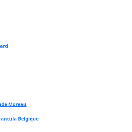
nard
nde Moreau
rantula Belgique