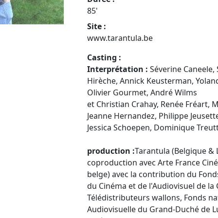
85'
Site :
www.tarantula.be
Casting :
Interprétation :
Séverine Caneele, 
Hirèche, Annick Keusterman, Yoland
Olivier Gourmet, André Wilms
et Christian Crahay, Renée Fréart, 
Jeanne Hernandez, Philippe Jeusett
Jessica Schoepen, Dominique Treu
production :
Tarantula (Belgique &
coproduction avec Arte France Ciném
belge) avec la contribution du Fon
du Cinéma et de l'Audiovisuel de l
Télédistributeurs wallons, Fonds na
Audiovisuelle du Grand-Duché de L