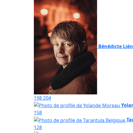
Bénédicte Lié
198
204
Yola
158
Ta
128