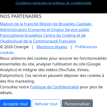
Conditions générales et politique de confidentialité
NOS PARTENAIRES
Maison de la Francité
Région de Bruxelles-Capitale -
Administration Economie et Emploi
Service public
francophone bruxellois
Centre du Cinéma et de
l'Audiovisuel de la Communauté Française
© 2026 Cinergie |
Mentions légales
|
Préférences
cookies
Gestion des Cookies
Nous utilisons des cookies pour assurer les fonctionnalités
essentielles du site, analyser l'utilisation du site (Google
Analytics) et intégrer des vidéos (YouTube, Vimeo,
Dailymotion). Ces services peuvent déposer des cookies à
des fins marketing.
Consultez notre
Politique de Confidentialité
pour plus de
détails.
Accepter tout
Refuser tout
Personnaliser