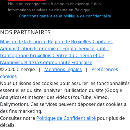
Nous nous engageons à ne vous envoyer que des
informations relatives au cinéma en Belgique.
Conditions générales et politique de confidentialité
NOS PARTENAIRES
Maison de la Francité
Région de Bruxelles-Capitale -
Administration Economie et Emploi
Service public
francophone bruxellois
Centre du Cinéma et de
l'Audiovisuel de la Communauté Française
© 2026 Cinergie |
Mentions légales
|
Préférences
cookies
Gestion des Cookies
Nous utilisons des cookies pour assurer les fonctionnalités
essentielles du site, analyser l'utilisation du site (Google
Analytics) et intégrer des vidéos (YouTube, Vimeo,
Dailymotion). Ces services peuvent déposer des cookies à
des fins marketing.
Consultez notre
Politique de Confidentialité
pour plus de
détails.