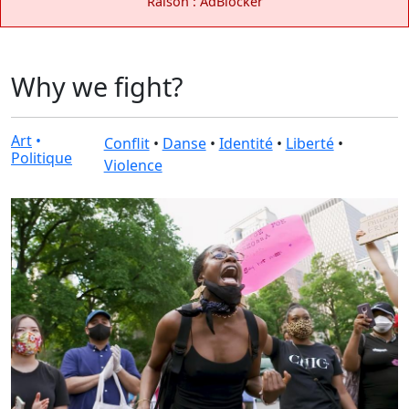
Raison : AdBlocker
Why we fight?
Art
•
Conflit
•
Danse
•
Identité
•
Liberté
•
Politique
Violence