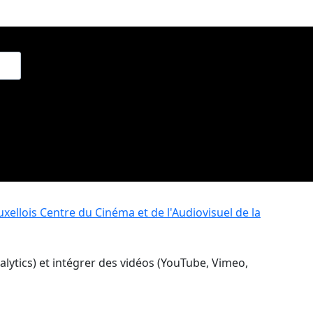
xellois
Centre du Cinéma et de l'Audiovisuel de la
nalytics) et intégrer des vidéos (YouTube, Vimeo,