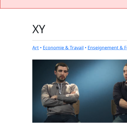
XY
Art
•
Economie & Travail
•
Enseignement & F