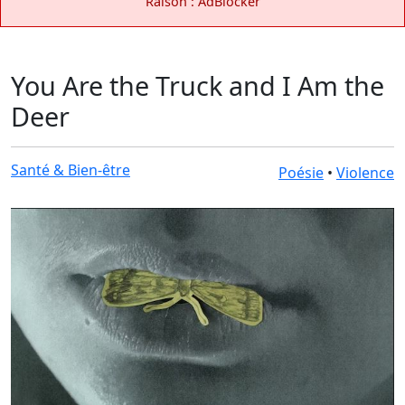
Raison : AdBlocker
You Are the Truck and I Am the
Deer
Santé & Bien-être
Poésie
•
Violence