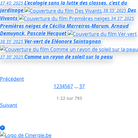
L'ecologie sans la lutte des classes, c'est du
37
45'
2025
jardinage
Des
38
55'
2025
Vivants
34
37'
2025
Premières neiges
de Cécilia Marreiros-Marum, Arnaud
Demuynck, Pascale Hecquet
Ver-vert
de Eléonore Saintagnan
38
35'
2025
Comme un rayon de soleil sur la peau
37
30'
2025
Précédent
1
2
3
4
5
6
7
...
37
1-22 sur 793
Suivant