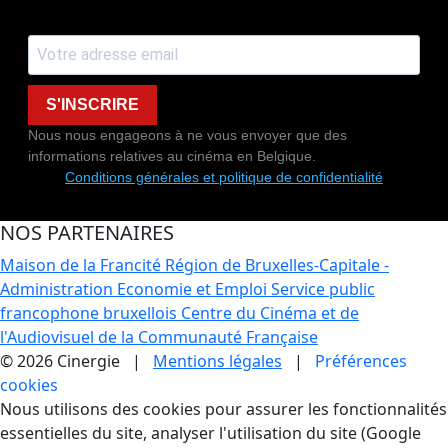
S'INSCRIRE
Nous nous engageons à ne vous envoyer que des
informations relatives au cinéma en Belgique.
Conditions générales et politique de confidentialité
NOS PARTENAIRES
Maison de la Francité
Région de Bruxelles-Capitale -
Administration Economie et Emploi
Service public
francophone bruxellois
Centre du Cinéma et de
l'Audiovisuel de la Communauté Française
© 2026 Cinergie |
Mentions légales
|
Préférences
cookies
Gestion des Cookies
Nous utilisons des cookies pour assurer les fonctionnalités
essentielles du site, analyser l'utilisation du site (Google