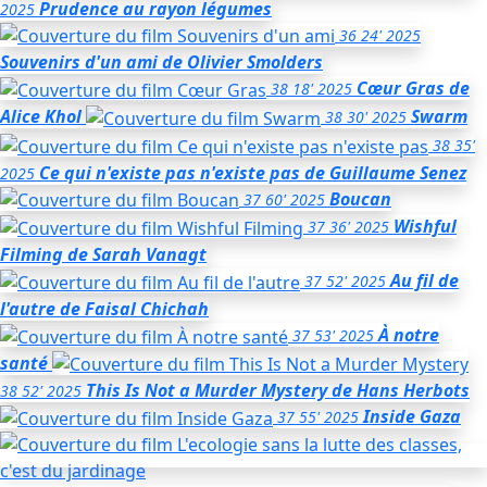
Prudence au rayon légumes
2025
36
24'
2025
Souvenirs d'un ami
de Olivier Smolders
Cœur Gras
de
38
18'
2025
Alice Khol
Swarm
38
30'
2025
38
35'
Ce qui n'existe pas n'existe pas
de Guillaume Senez
2025
Boucan
37
60'
2025
Wishful
37
36'
2025
Filming
de Sarah Vanagt
Au fil de
37
52'
2025
l'autre
de Faisal Chichah
À notre
37
53'
2025
santé
This Is Not a Murder Mystery
de Hans Herbots
38
52'
2025
Inside Gaza
37
55'
2025