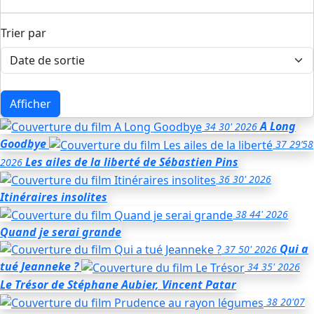
Trier par
Afficher
A Long
34
30'
2026
Goodbye
37
29’58
Les ailes de la liberté
de Sébastien Pins
2026
36
30'
2026
Itinéraires insolites
38
44'
2026
Quand je serai grande
Qui a
37
50'
2026
tué Jeanneke ?
34
35'
2026
Le Trésor
de Stéphane Aubier, Vincent Patar
38
20'07