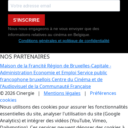
S'INSCRIRE
Nous nous engageons à ne vous envoyer que des
informations relatives au cinéma en Belgique.
Conditions générales et politique de confidentialité
NOS PARTENAIRES
Maison de la Francité
Région de Bruxelles-Capitale -
Administration Economie et Emploi
Service public
francophone bruxellois
Centre du Cinéma et de
l'Audiovisuel de la Communauté Française
© 2026 Cinergie |
Mentions légales
|
Préférences
cookies
Gestion des Cookies
Nous utilisons des cookies pour assurer les fonctionnalités
essentielles du site, analyser l'utilisation du site (Google
Analytics) et intégrer des vidéos (YouTube, Vimeo,
Dailymotion). Ces services peuvent déposer des cookies à