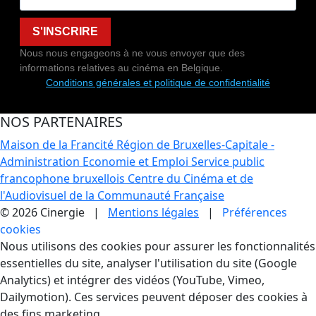
S'INSCRIRE
Nous nous engageons à ne vous envoyer que des
informations relatives au cinéma en Belgique.
Conditions générales et politique de confidentialité
NOS PARTENAIRES
Maison de la Francité
Région de Bruxelles-Capitale -
Administration Economie et Emploi
Service public
francophone bruxellois
Centre du Cinéma et de
l'Audiovisuel de la Communauté Française
© 2026 Cinergie |
Mentions légales
|
Préférences
cookies
Gestion des Cookies
Nous utilisons des cookies pour assurer les fonctionnalités
essentielles du site, analyser l'utilisation du site (Google
Analytics) et intégrer des vidéos (YouTube, Vimeo,
Dailymotion). Ces services peuvent déposer des cookies à
des fins marketing.