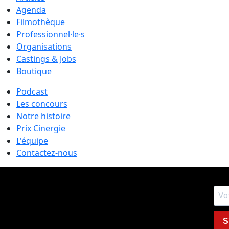
Agenda
Filmothèque
Professionnel·le·s
Organisations
Castings & Jobs
Boutique
Podcast
Les concours
Notre histoire
Prix Cinergie
L'équipe
Contactez-nous
S