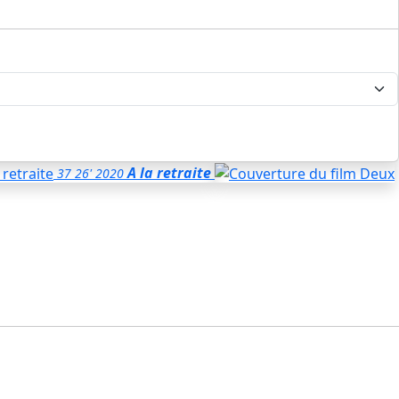
A la retraite
37
26'
2020