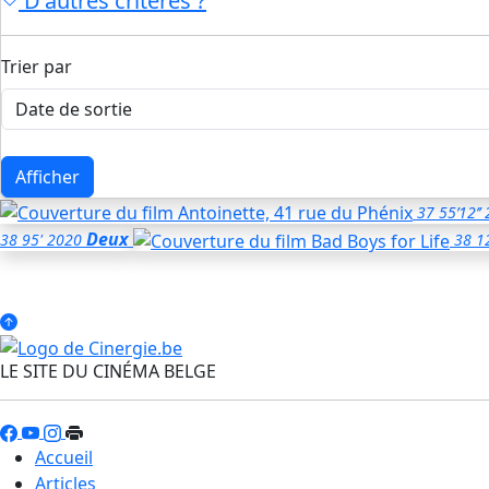
D'autres critères ?
Trier par
Afficher
37
55’12’’
Deux
38
95'
2020
38
1
LE SITE DU CINÉMA BELGE
Accueil
Articles