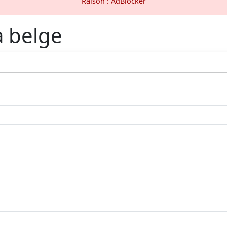
Raison : AdBlocker
a belge