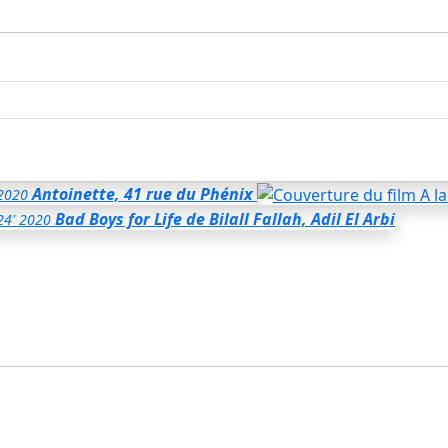
Antoinette, 41 rue du Phénix
2020
Bad Boys for Life
de Bilall Fallah, Adil El Arbi
24'
2020