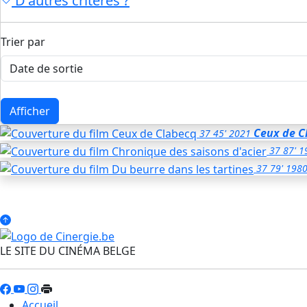
D'autres critères ?
Trier par
Afficher
Ceux de C
37
45'
2021
37
87'
1
37
79'
198
LE SITE DU CINÉMA BELGE
Accueil