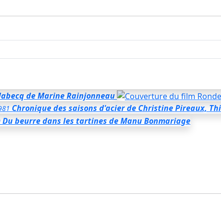
labecq
de Marine Rainjonneau
Chronique des saisons d'acier
de Christine Pireaux, Th
981
Du beurre dans les tartines
de Manu Bonmariage
0