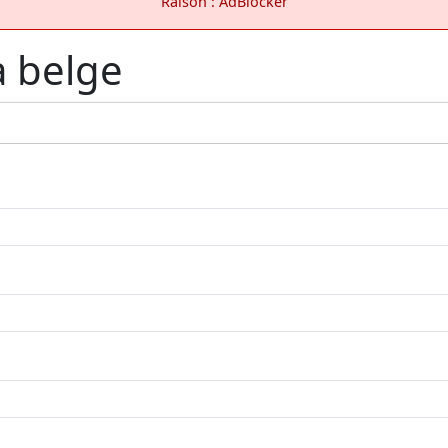
Raison : AdBlocker
a belge