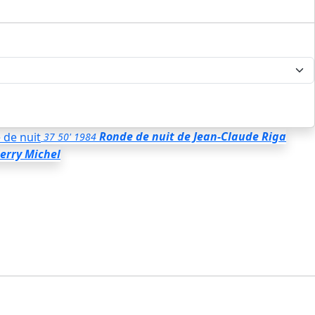
Ronde de nuit
de Jean-Claude Riga
37
50'
1984
ierry Michel