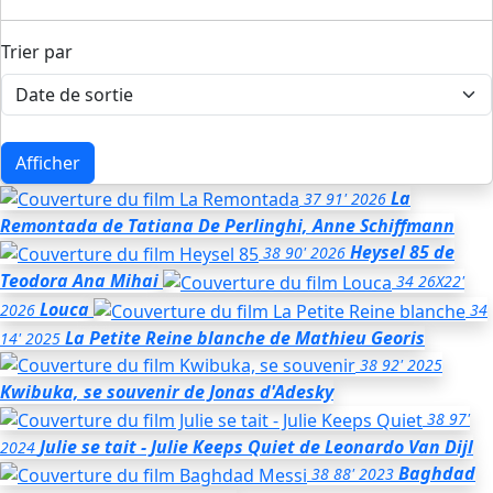
Trier par
Afficher
La
37
91'
2026
Remontada
de Tatiana De Perlinghi, Anne Schiffmann
Heysel 85
de
38
90'
2026
Teodora Ana Mihai
34
26X22'
Louca
2026
34
La Petite Reine blanche
de Mathieu Georis
14'
2025
38
92'
2025
Kwibuka, se souvenir
de Jonas d'Adesky
38
97'
Julie se tait - Julie Keeps Quiet
de Leonardo Van Dijl
2024
Baghdad
38
88'
2023