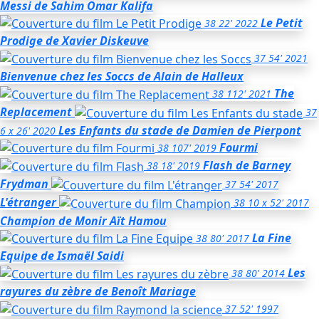
Messi
de Sahim Omar Kalifa
Le Petit
38
22'
2022
Prodige
de Xavier Diskeuve
37
54'
2021
Bienvenue chez les Soccs
de Alain de Halleux
The
38
112'
2021
Replacement
37
Les Enfants du stade
de Damien de Pierpont
6 x 26'
2020
Fourmi
38
107'
2019
Flash
de Barney
38
18'
2019
Frydman
37
54'
2017
L'étranger
38
10 x 52'
2017
Champion
de Monir Aït Hamou
La Fine
38
80'
2017
Equipe
de Ismaël Saidi
Les
38
80'
2014
rayures du zèbre
de Benoît Mariage
37
52'
1997