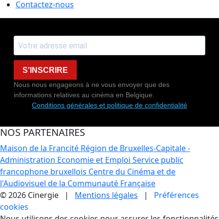
Contactez-nous
S'INSCRIRE
Nous nous engageons à ne vous envoyer que des
informations relatives au cinéma en Belgique.
Conditions générales et politique de confidentialité
NOS PARTENAIRES
Maison de la Francité
Région de Bruxelles-Capitale -
Administration Economie et Emploi
Service public
francophone bruxellois
Centre du Cinéma et de
l'Audiovisuel de la Communauté Française
© 2026 Cinergie |
Mentions légales
|
Préférences
cookies
Nous utilisons des cookies pour assurer les fonctionnalités