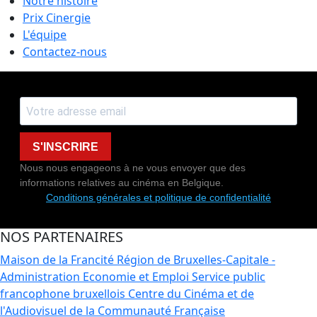
Notre histoire
Prix Cinergie
L'équipe
Contactez-nous
S'INSCRIRE
Nous nous engageons à ne vous envoyer que des
informations relatives au cinéma en Belgique.
Conditions générales et politique de confidentialité
NOS PARTENAIRES
Maison de la Francité
Région de Bruxelles-Capitale -
Administration Economie et Emploi
Service public
francophone bruxellois
Centre du Cinéma et de
l'Audiovisuel de la Communauté Française