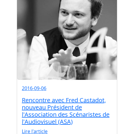
2016-09-06
Rencontre avec Fred Castadot,
nouveau Président de
l'Association des Scénaristes de
l'Audiovisuel (ASA)
Lire l'article