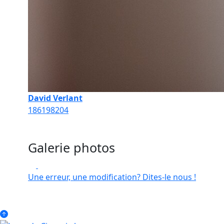
David Verlant
186
198
204
Galerie photos
Une erreur, une modification? Dites-le nous !