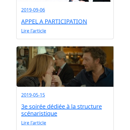
2019-09-06
APPEL A PARTICIPATION
Lire l'article
2019-05-15
3e soirée dédiée à la structure
scénaristique
Lire l'article