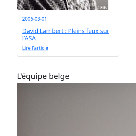
2006-03-01
David Lambert : Pleins feux sur
l’ASA
Lire l'article
L'équipe belge