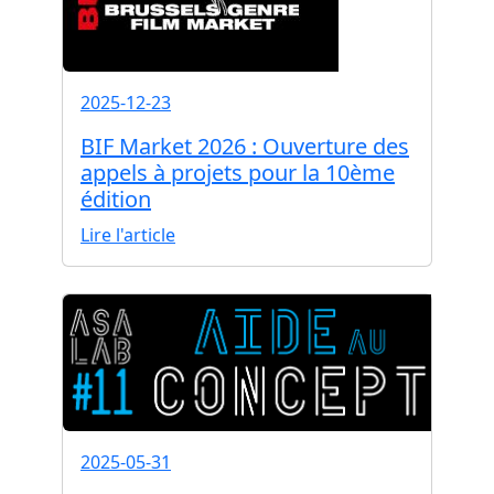
2025-12-23
BIF Market 2026 : Ouverture des
appels à projets pour la 10ème
édition
Lire l'article
2025-05-31