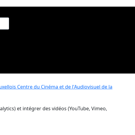
xellois
Centre du Cinéma et de l'Audiovisuel de la
nalytics) et intégrer des vidéos (YouTube, Vimeo,