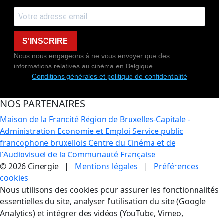
S'INSCRIRE
Nous nous engageons à ne vous envoyer que des
informations relatives au cinéma en Belgique.
Conditions générales et politique de confidentialité
NOS PARTENAIRES
Maison de la Francité
Région de Bruxelles-Capitale -
Administration Economie et Emploi
Service public
francophone bruxellois
Centre du Cinéma et de
l'Audiovisuel de la Communauté Française
© 2026 Cinergie |
Mentions légales
|
Préférences
cookies
Gestion des Cookies
Nous utilisons des cookies pour assurer les fonctionnalités
essentielles du site, analyser l'utilisation du site (Google
Analytics) et intégrer des vidéos (YouTube, Vimeo,