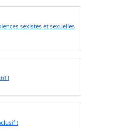
olences sexistes et sexuelles
if !
clusif !